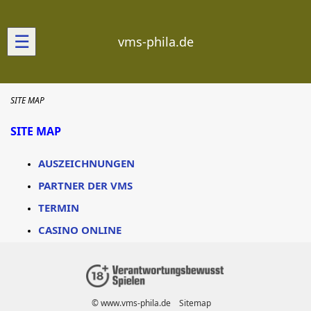
☰
vms-phila.de
SITE MAP
SITE MAP
AUSZEICHNUNGEN
PARTNER DER VMS
TERMIN
CASINO ONLINE
© www.vms-phila.de
Sitemap